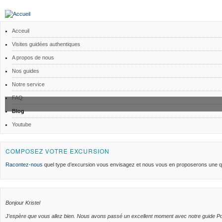
Acceuil
Visites guidées authentiques
A propos de nous
Nos guides
Notre service
FAQ
Blog
Youtube
COMPOSEZ VOTRE EXCURSION
Racontez-nous
quel type d’excursion vous envisagez et nous vous en proposerons une qu
Bonjour Kristel
J’espère que vous allez bien. Nous avons passé un excellent moment avec notre guide Pol lor