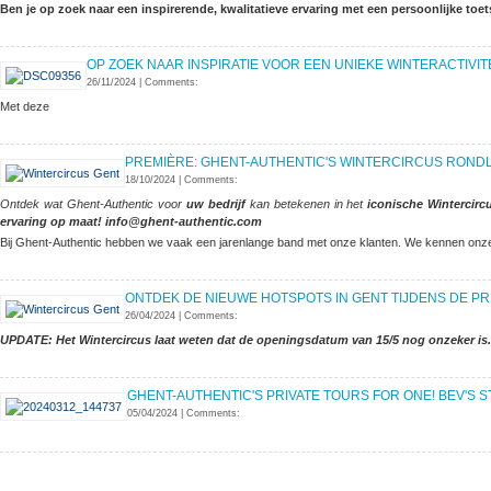
Ben je op zoek naar een inspirerende, kwalitatieve ervaring met een persoonlijke toets
OP ZOEK NAAR INSPIRATIE VOOR EEN UNIEKE WINTERACTIVITE
26/11/2024
|
Comments:
Met deze
PREMIÈRE: GHENT-AUTHENTIC'S WINTERCIRCUS ROND
18/10/2024
|
Comments:
Ontdek wat Ghent-Authentic voor
uw bedrijf
kan betekenen in het
iconische Wintercir
ervaring op maat! info@ghent-authentic.com
Bij Ghent-Authentic hebben we vaak een jarenlange band met onze klanten. We kennen onze
ONTDEK DE NIEUWE HOTSPOTS IN GENT TIJDENS DE PRI
26/04/2024
|
Comments:
UPDATE: Het Wintercircus laat weten dat de openingsdatum van 15/5 nog onzeker is. 
GHENT-AUTHENTIC'S PRIVATE TOURS FOR ONE! BEV'S 
05/04/2024
|
Comments: