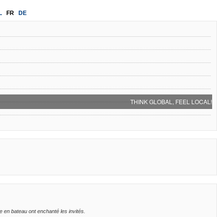
L
FR
DE
THINK GLOBAL, FEEL LOCAL!
e en bateau ont enchanté les invités.