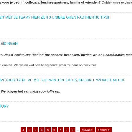
 voor je bedrijf, collega’s, businesspartners, familie of vrienden?
Ontdek onze exclusie
IT MET JE TEAM? HIER ZIJN 3 UNIEKE GHENT-AUTHENTIC TIPS!
LEIDINGEN
cus. Naast exclusieve 'behind the scenes'-bezoeken, bieden we ook combinaties m
 klanten. We weten wat hen bezig houdt, waar ze naar op zoek zijn.
VÉTOUR: GENT VERSIE 2.0.! WINTERCIRCUS, KROOK, ENZOVEEL MEER!
We volgen het van nabij voor jullie op.
STORY
1
2
3
4
5
6
7
8
9
…
suivant ›
dernier »