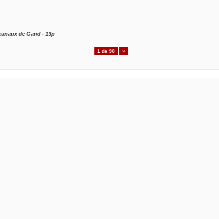
es canaux de Gand - 13p
1 de 90
››