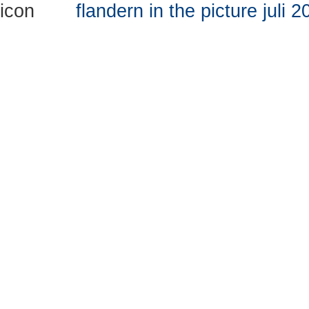
flandern in the picture juli 
MEER INFORMATIE
Hoe Gent bereiken
Algemene voorwaarden
Disclaimer
VIND ONS OP
GHENT-AUTHENTIC
Ajuinlei 1
B-9000 Gent
België
Tel.:
+32 (0)9 269 52 18