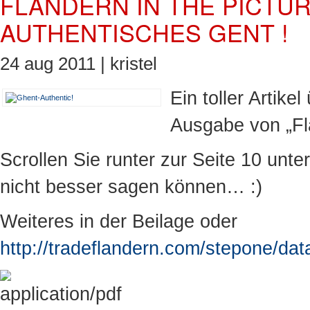
FLANDERN IN THE PICTU
AUTHENTISCHES GENT !
24 aug 2011 |
kristel
Ein
toller
Artikel
Ausgabe
von
„F
Scrollen
Sie
runter
zur
Seite
10
unter
nicht
besser
sagen
können…
:)
Weiteres
in
der
Beilage
oder
http://
tradeflandern.com
/
stepone
/dat