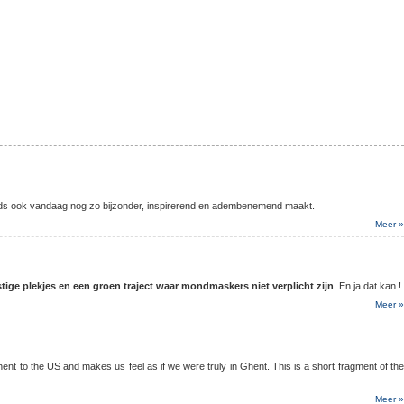
ds ook vandaag nog zo bijzonder, inspirerend en adembenemend maakt.
Meer »
tige plekjes en een groen traject waar mondmaskers niet verplicht zijn
. En ja dat kan !
Meer »
ent to the US and makes us feel as if we were truly in Ghent. This is a short fragment of the
Meer »