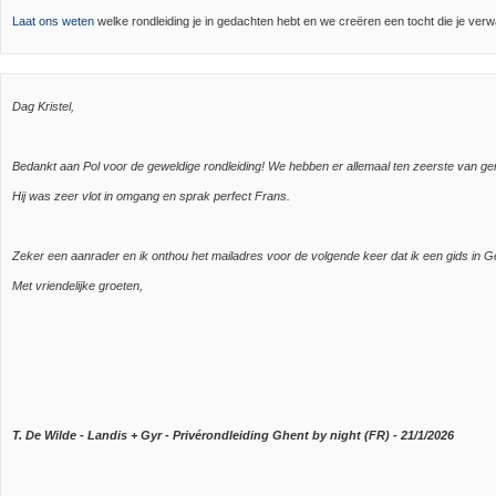
Laat ons weten
welke rondleiding je in gedachten hebt en we creëren een tocht die je verw
Dag Kristel,
Bedankt aan Pol voor de geweldige rondleiding! We hebben er allemaal ten zeerste van ge
Hij was zeer vlot in omgang en sprak perfect Frans.
Zeker een aanrader en ik onthou het mailadres voor de volgende keer dat ik een gids in G
Met vriendelijke groeten,
T. De Wilde - Landis + Gyr - Privérondleiding Ghent by night (FR) - 21/1/2026