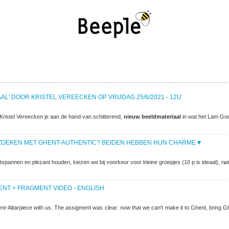
AAL' DOOR KRISTEL VEREECKEN OP VRIJDAG 25/6/2021 - 12U
Kristel Vereecken je aan de hand van schitterend,
nieuw beeldmateriaal
in wat het Lam Go
BEZOEKEN MET GHENT-AUTHENTIC? BEIDEN HEBBEN HUN CHARME ♥
spannen en plezant houden, kiezen we bij voorkeur voor kleine groepjes (10 p is ideaal), r
us
HENT + FRAGMENT VIDEO - ENGLISH
ent-Altarpiece with us. The assigment was clear: now that we can't make it to Ghent, bring Gh