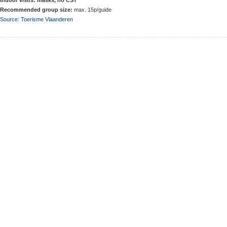
Recommended group size:
max. 15p/guide
Source: Toerisme Vlaanderen
MEER INFORMATIE
Hoe Gent bereiken
Algemene voorwaarden
Disclaimer
VIND ONS OP
GHENT-AUTHENTIC