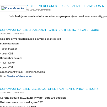
KRISTEL VEREECKEN - DIGITAL TALK: HET LAM GODS.
09/12/2020
|
Comments:
Vele
bedrijven, serviceclubs en vriendengroepen
zijn op zoek naar een veilig, p
CORONA UPDATE (NL) 30/11/2021 - GHENT-AUTHENTIC PRIVATE TOURS
24/06/2020
|
Comments:
Gegidste privé rondleidingen zijn veilig en mogelijk!
Buitenbezoeken:
- geen masker
- geen CST
Binnenbezoeken:
- met masker
- geen CST
Groepsgrootte: max. 20 personen/gids
Bron:
Toerisme Vlaanderen
CORONA UPDATE (EN) 30/11/2021: GHENT-AUTHENTIC PRIVATE TOURS
23/06/2020
|
Comments:
Corona update 30/11/2021: Private Tours are possible!
Outdoor tours: no masks, no CST
Indoor visits: masks, no CST