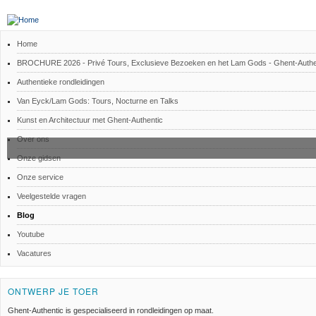
Home
BROCHURE 2026 - Privé Tours, Exclusieve Bezoeken en het Lam Gods - Ghent-Authe
Authentieke rondleidingen
Van Eyck/Lam Gods: Tours, Nocturne en Talks
Kunst en Architectuur met Ghent-Authentic
Over ons
Onze gidsen
Onze service
Veelgestelde vragen
Blog
Youtube
Vacatures
ONTWERP JE TOER
Ghent-Authentic is gespecialiseerd in rondleidingen op maat.