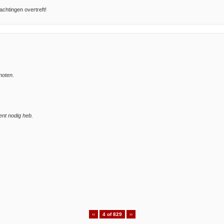
achtingen overtreft!
noten.
ent nodig heb.
‹‹
4 of 829
››