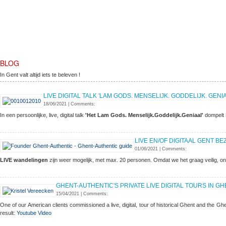
BLOG
In Gent valt altijd iets te beleven !
LIVE DIGITAL TALK 'LAM GODS. MENSELIJK. GODDELIJK. GENI
18/06/2021
|
Comments:
In een persoonlijke, live, digital talk
'Het Lam Gods. Menselijk.Goddelijk.Geniaal'
dompelt 
LIVE EN/OF DIGITAAL GENT 
01/06/2021
|
Comments:
LIVE wandelingen
zijn weer mogelijk, met max. 20 personen. Omdat we het graag veilig, ont
GHENT-AUTHENTIC'S PRIVATE LIVE DIGITAL TOURS IN G
15/04/2021
|
Comments:
One of our American clients commissioned a live, digital, tour of historical Ghent and the Gh
result:
Youtube Video