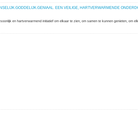
 MENSELIJK.GODDELIJK.GENIAAL. EEN VEILIGE, HARTVERWARMENDE ONDE
ersoonlijk en hartverwarmend initiatief om elkaar te zien, om samen te kunnen genieten, om elk