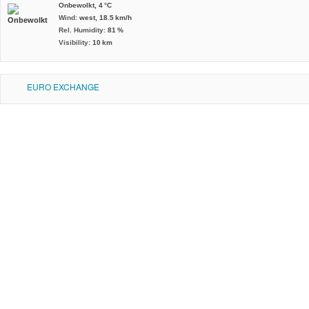
Onbewolkt,
4 °C
Wind:
west,
18.5 km/h
Rel. Humidity:
81 %
Visibility:
10 km
EURO EXCHANGE
MEER INFORMATIE
Hoe Gent bereiken
Algemene voorwaarden
Disclaimer
VIND ONS OP