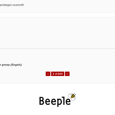
achtingen overtreft!
e groep (Engels)
‹‹
2 of 829
››