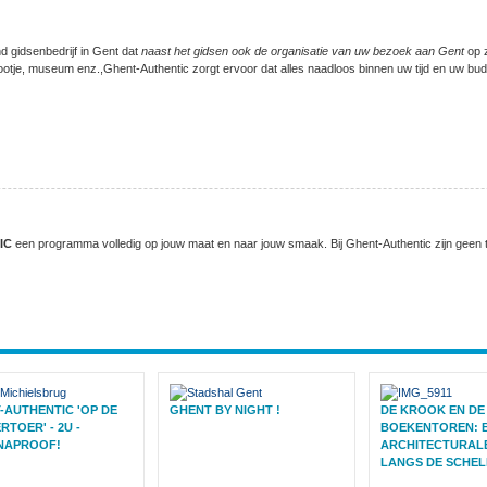
nd
gidsenbedrijf
in Gent
dat
naast
het
gidsen
ook
de
organisatie
van
uw
bezoek
aan
Gent
op
ootje
, museum
enz
.,
Ghent-Authentic
zorgt
ervoor
dat
alles
naadloos
binnen
uw
tijd
en
uw
budg
IC
een programma volledig op jouw maat en naar jouw smaak. Bij Ghent-Authentic zijn geen tw
-AUTHENTIC 'OP DE
GHENT BY NIGHT !
DE KROOK EN DE
RTOER' - 2U -
BOEKENTOREN: 
NAPROOF!
ARCHITECTURAL
LANGS DE SCHEL