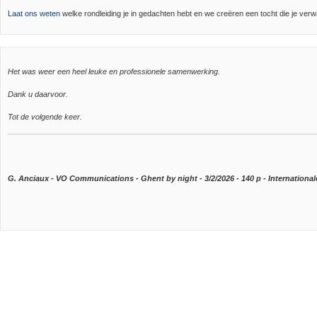
Laat ons weten
welke rondleiding je in gedachten hebt en we creëren een tocht die je verw
Het was weer een heel leuke en professionele samenwerking.
Dank u daarvoor.
Tot de volgende keer.
G. Anciaux - VO Communications - Ghent by night - 3/2/2026 - 140 p - International