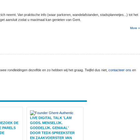
zich
neemt
. Van
praktische
info (
waar
parkeren
,
wandelafstanden
,
stadsplannetjes
...) tot
het
et aansluit zodat u maximaal
kan
genieten
van Gent.
More »
ee rondleidingen dezelfde en zo hebben wij het graag. Twijfel dus niet,
contacteer ons
en
LIVE DIGITAL TALK 'LAM
BEZOEK DE
GODS. MENSELIJK.
E PARELS
GODDELIJK. GENIAAL'
DE
DOOR TEDX-SPREEKSTER
EN ZAAKVOERSTER VAN