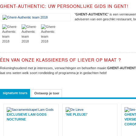
GHENT-AUTHENTIC: UW PERSOONLIJKE GIDS IN GENT!
'
GHENT-AUTHENTIC
'
is
een
vernieuwe
adviseren
van
een
geschikt restaurant,
b
ÉEN VAN ONZE KLASSIEKERS OF LIEVER OP MAAT ?
Rekeninghoudend met je interesses, verwachtingen en behoeften maakt
GHENT-AUTHENT
laat ons weten welk soort rondleiding of programma je in gedachten hebt!
signature tours
Ontwerp je toer
EXCLUSIEVE LAM GODS
'NIE PLEUJE!'
GHENT
NOCTURNE
VERSIE
CORO