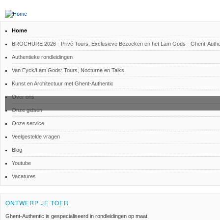
Home
BROCHURE 2026 - Privé Tours, Exclusieve Bezoeken en het Lam Gods - Ghent-Authe
Authentieke rondleidingen
Van Eyck/Lam Gods: Tours, Nocturne en Talks
Kunst en Architectuur met Ghent-Authentic
Over ons
Onze gidsen
Onze service
Veelgestelde vragen
Blog
Youtube
Vacatures
ONTWERP JE TOER
Ghent-Authentic is gespecialiseerd in rondleidingen op maat.