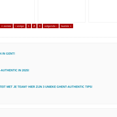
« eerste
‹ vorige
1
2
3
volgende ›
laatste »
 IN GENT!
AUTHENTIC IN 2025!
EIT MET JE TEAM? HIER ZIJN 3 UNIEKE GHENT-AUTHENTIC TIPS!