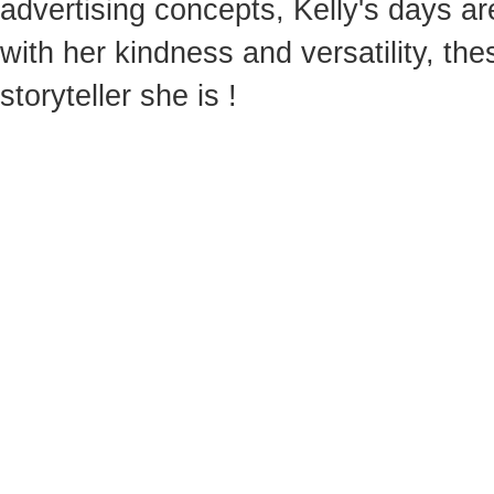
advertising concepts, Kelly's days are
with her kindness and versatility, th
storyteller she is !
WEITERE INFORMATIONEN
DOUBLE TRACK - Innenstadt & Macharius
Wie Sie Gent erreichen
Allgemeine Bedingungen
Haftungsausschluss
FINDEN SIE UNS AUCH HIER