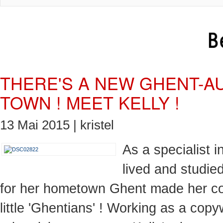
THERE'S A NEW GHENT-A
TOWN ! MEET KELLY !
13 Mai 2015 |
kristel
As a specialist 
lived and studie
for her hometown
Ghent
made her co
little '
Ghentians
' ! Working as a copyw